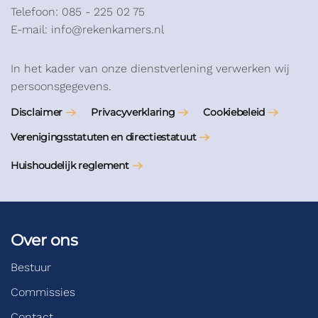
Telefoon: 085 - 225 02 75
E-mail: info@rekenkamers.nl
In het kader van onze dienstverlening verwerken wij
persoonsgegevens.
Disclaimer
Privacyverklaring
Cookiebeleid
Verenigingsstatuten en directiestatuut
Huishoudelijk reglement
Over ons
Bestuur
Commissies
Contact