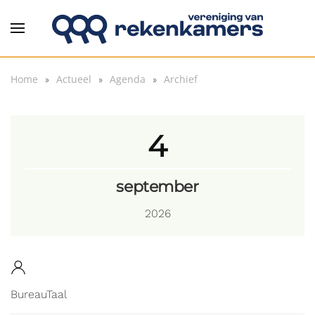
Overslaan en naar de inhoud gaan
Home
Actueel
Agenda
Archief
4
september
2026
BureauTaal