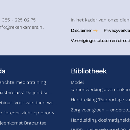
: 085 - 225 02 75
In het kader van onze dien
info@rekenkamers.nl
Disclaimer
Privacyverkla
Verenigingsstatuten en direct
da
Bibliotheek
gerichte mediatraining
Model
samenwerkingsovereenko
asterclass: De juridisc…
Handreiking ‘Rapportage v
binar: Voor wie doen we…
Zorg voor groen – onderzo
 “breder zicht op doorw…
Handleiding doelmatigheid
jeenkomst Brabantse