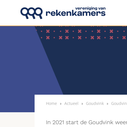
Overslaan en naar de inhoud gaan
Home
Actueel
Goudvink
Goudvin
In 2021 start de Goudvink wee