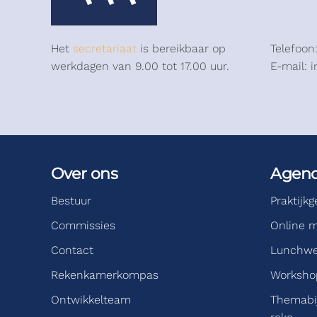
Het
secretariaat
is bereikbaar op
Telefoon
werkdagen van 9.00 tot 17.00 uur.
E-mail: 
Over ons
Agen
Bestuur
Praktijk
Commissies
Online m
Contact
Lunchwe
Rekenkamerkompas
Workshop
Ontwikkelteam
Themabi