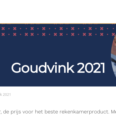
Goudvink 2021
k 2021
r, de prijs voor het beste rekenkamerproduct. M