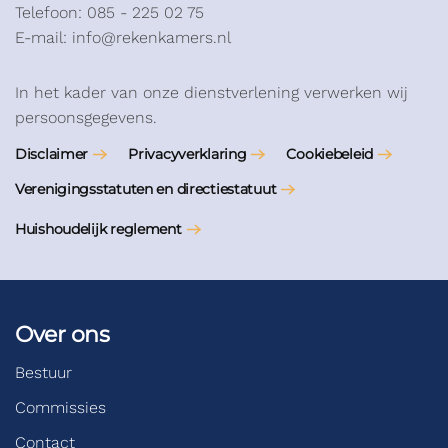
Telefoon: 085 - 225 02 75
E-mail: info@rekenkamers.nl
In het kader van onze dienstverlening verwerken wij
persoonsgegevens.
Disclaimer
Privacyverklaring
Cookiebeleid
Verenigingsstatuten en directiestatuut
Huishoudelijk reglement
Over ons
Bestuur
Commissies
Contact