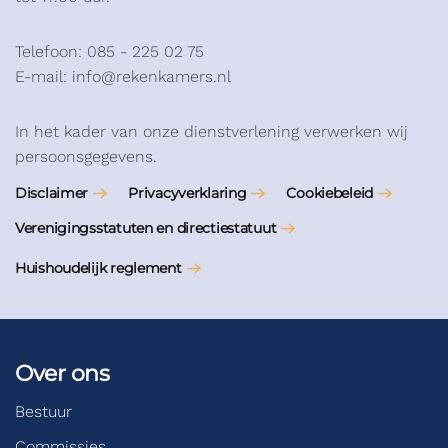
Telefoon: 085 - 225 02 75
E-mail: info@rekenkamers.nl
In het kader van onze dienstverlening verwerken wij
persoonsgegevens.
Disclaimer
Privacyverklaring
Cookiebeleid
Verenigingsstatuten en directiestatuut
Huishoudelijk reglement
Over ons
Bestuur
Commissies