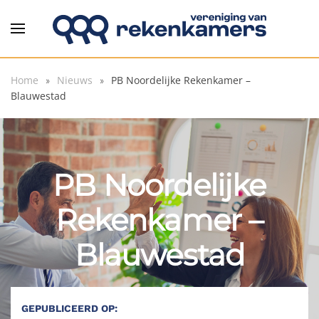
Overslaan en naar de inhoud gaan
Home
Nieuws
PB Noordelijke Rekenkamer –
Blauwestad
PB Noordelijke
Rekenkamer –
Blauwestad
GEPUBLICEERD OP: