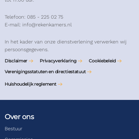
Telefoon: 085 - 225 02 75
E-mail: info@rekenkamers.nl
In het kader van onze dienstverlening verwerken wij
persoonsgegevens.
Disclaimer
Privacyverklaring
Cookiebeleid
Verenigingsstatuten en directiestatuut
Huishoudelijk reglement
Over ons
Bestuur