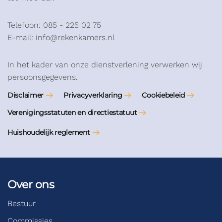
Telefoon: 085 - 225 02 75
E-mail: info@rekenkamers.nl
In het kader van onze dienstverlening verwerken wij
persoonsgegevens.
Disclaimer
Privacyverklaring
Cookiebeleid
Verenigingsstatuten en directiestatuut
Huishoudelijk reglement
Over ons
Bestuur
Commissies