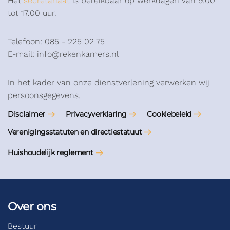
Het
secretariaat
is bereikbaar op werkdagen van 9.00
tot 17.00 uur.
Telefoon: 085 - 225 02 75
E-mail: info@rekenkamers.nl
In het kader van onze dienstverlening verwerken wij
persoonsgegevens.
Disclaimer
Privacyverklaring
Cookiebeleid
Verenigingsstatuten en directiestatuut
Huishoudelijk reglement
Over ons
Bestuur