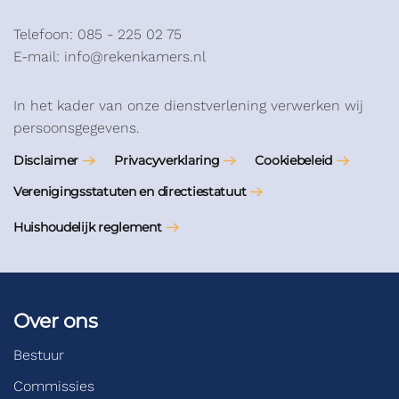
Telefoon: 085 - 225 02 75
E-mail: info@rekenkamers.nl
In het kader van onze dienstverlening verwerken wij
persoonsgegevens.
Disclaimer
Privacyverklaring
Cookiebeleid
Verenigingsstatuten en directiestatuut
Huishoudelijk reglement
Over ons
Bestuur
Commissies