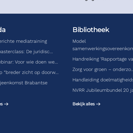
da
Bibliotheek
gerichte mediatraining
Model
samenwerkingsovereenko
asterclass: De juridisc…
Handreiking ‘Rapportage v
binar: Voor wie doen we…
Zorg voor groen – onderzo
 “breder zicht op doorw…
Handleiding doelmatigheid
jeenkomst Brabantse
NVRR Jubileumbundel 20 j
es
Bekijk alles