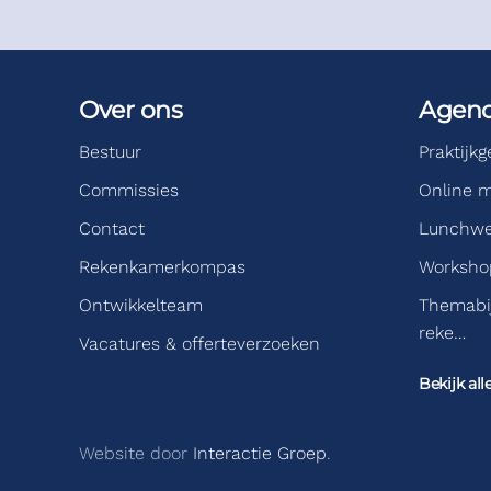
Over ons
Agen
Bestuur
Praktijk
Commissies
Online m
Contact
Lunchwe
Rekenkamerkompas
Workshop
Ontwikkelteam
Themabi
reke…
Vacatures & offerteverzoeken
Bekijk all
Website door
Interactie Groep
.