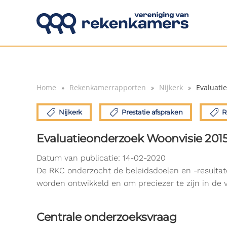
Overslaan en naar de inhoud gaan
Home
Rekenkamerrapporten
Nijkerk
Evaluati
Nijkerk
Prestatie afspraken
R
Evaluatieonderzoek Woonvisie 201
Datum van publicatie: 14-02-2020
De RKC onderzocht de beleidsdoelen en -resultat
worden ontwikkeld en om preciezer te zijn in de 
Centrale onderzoeksvraag