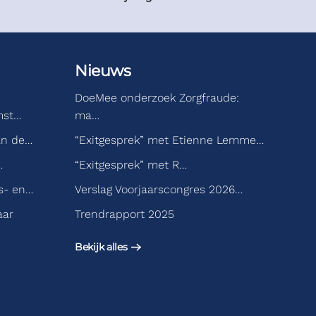
Nieuws
DoeMee onderzoek Zorgfraude:
mst…
ma…
an de…
“Exitgesprek” met Etienne Lemme…
…
“Exitgesprek” met R…
s- en…
Verslag Voorjaarscongres 2026…
aar
Trendrapport 2025
Bekijk alles