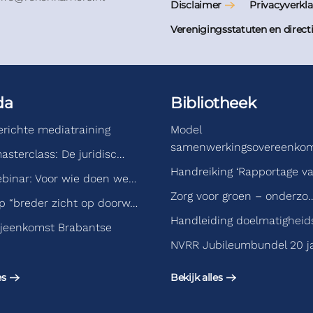
Disclaimer
Privacyverkla
Verenigingsstatuten en direct
da
Bibliotheek
gerichte mediatraining
Model
samenwerkingsovereenko
asterclass: De juridisc…
Handreiking ‘Rapportage v
binar: Voor wie doen we…
Zorg voor groen – onderzo
 “breder zicht op doorw…
Handleiding doelmatigheid
jeenkomst Brabantse
NVRR Jubileumbundel 20 j
es
Bekijk alles