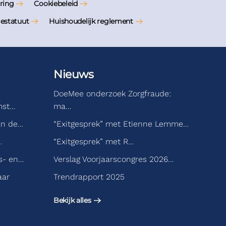
ring
Cookiebeleid
iestatuut
Huishoudelijk reglement
Nieuws
DoeMee onderzoek Zorgfraude:
mst…
ma…
an de…
“Exitgesprek” met Etienne Lemme…
…
“Exitgesprek” met R…
s- en…
Verslag Voorjaarscongres 2026…
aar
Trendrapport 2025
Bekijk alles