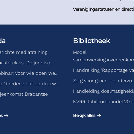
Verenigingsstatuten en direct
da
Bibliotheek
gerichte mediatraining
Model
samenwerkingsovereenko
asterclass: De juridisc…
Handreiking ‘Rapportage v
binar: Voor wie doen we…
Zorg voor groen – onderzo
 “breder zicht op doorw…
Handleiding doelmatigheid
jeenkomst Brabantse
NVRR Jubileumbundel 20 j
es
Bekijk alles