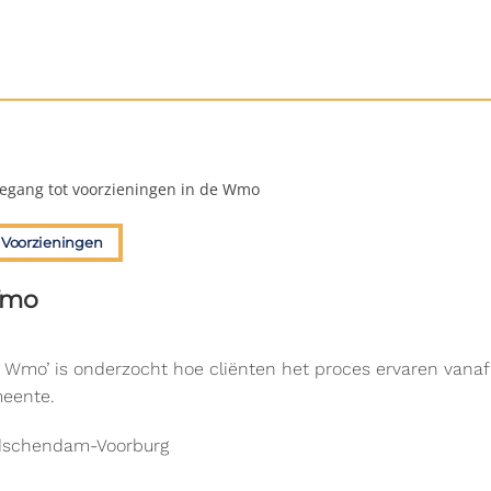
egang tot voorzieningen in de Wmo
Voorzieningen
Wmo
de Wmo’ is onderzocht hoe cliënten het proces ervaren vana
meente.
idschendam-Voorburg