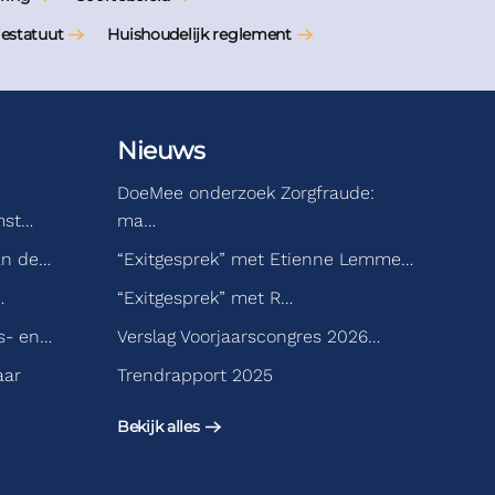
iestatuut
Huishoudelijk reglement
Nieuws
DoeMee onderzoek Zorgfraude:
mst…
ma…
an de…
“Exitgesprek” met Etienne Lemme…
…
“Exitgesprek” met R…
s- en…
Verslag Voorjaarscongres 2026…
aar
Trendrapport 2025
Bekijk alles