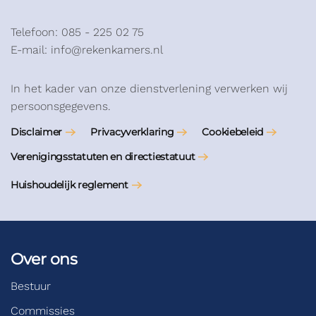
Telefoon: 085 - 225 02 75
E-mail: info@rekenkamers.nl
In het kader van onze dienstverlening verwerken wij
persoonsgegevens.
Disclaimer
Privacyverklaring
Cookiebeleid
Verenigingsstatuten en directiestatuut
Huishoudelijk reglement
Over ons
Bestuur
Commissies