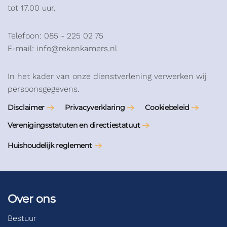
tot 17.00 uur.
Telefoon: 085 - 225 02 75
E-mail: info@rekenkamers.nl
In het kader van onze dienstverlening verwerken wij
persoonsgegevens.
Disclaimer
Privacyverklaring
Cookiebeleid
Verenigingsstatuten en directiestatuut
Huishoudelijk reglement
Over ons
Bestuur