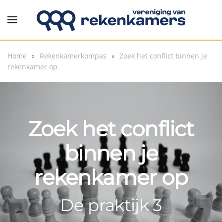
Overslaan en naar de inhoud gaan
Home
Rekenkamerkompas
Zoek het conflict binnen je
rekenkamer op
Zoek het conflict
binnen je
rekenkamer op
De praktijk 3